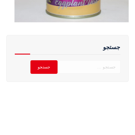
جستجو
ج
س
ت
ج
و
ب
ر
ا
ی
: