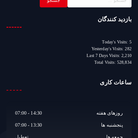
س
ت
ج
بازدید کنندگان
و
ب
ر
Today's Visits:
5
ا
Yesterday's Visits:
282
ی
Last 7 Days Visits:
2,210
:
Total Visits:
528,834
ساعات کاری
روزهای هفته
14:30 - 07:00
پنجشنبه ها
13:30 - 07:00
جمعه ها
تعطیل