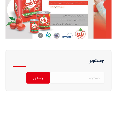
جستجو
ج
س
ت
ج
و
ب
ر
ا