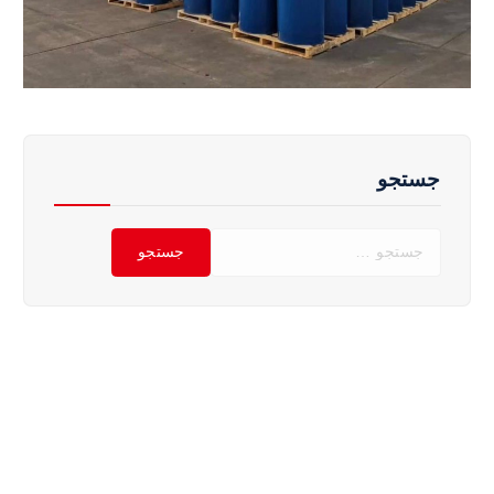
جستجو
ج
س
ت
ج
و
ب
ر
ا
ی
: